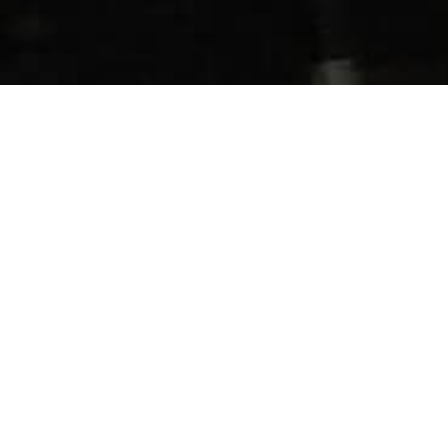
OUR STORY
山頭火物語
誕生のきっかけは、創業者、畠中が
家族に宣言した一言からはじまりました。
「俺が美味しいラーメンを作る」
詳しく見てみる