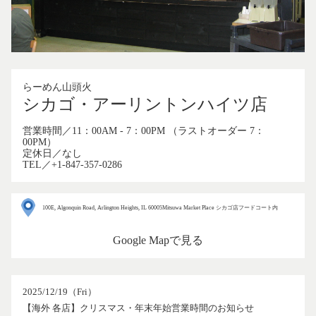
らーめん山頭火
シカゴ・アーリントンハイツ店
営業時間／11：00AM - 7：00PM （ラストオーダー 7：
00PM）
定休日／なし
TEL／+1-847-357-0286
100E, Algonquin Road, Arlington Heights, IL 60005Mitsuwa Market Place シカゴ店フードコート内
Google Mapで見る
2025/12/19（Fri）
【海外 各店】クリスマス・年末年始営業時間のお知らせ