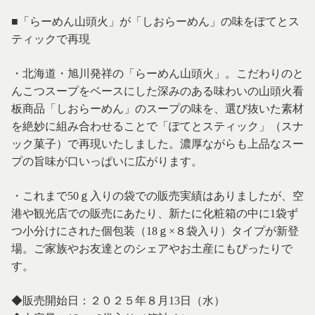
■「らーめん山頭火」が「しおらーめん」の味をぽてとス
ティックで再現
・北海道・旭川発祥の「らーめん山頭火」。こだわりのと
んこつスープをベースにした深みのある味わいの山頭火看
板商品「しおらーめん」のスープの味を、選び抜いた素材
を絶妙に組み合わせることで「ぽてとスティック」（スナ
ック菓子）で再現いたしました。濃厚ながらも上品なスー
プの旨味が口いっぱいに広がります。
・これまで50ｇ入りの袋での販売実績はありましたが、空
港や観光店での販売にあたり、新たに化粧箱の中に1袋ず
つ小分けにされた個包装（18ｇ×８袋入り）タイプが新登
場。ご家族やお友達とのシェアやお土産にもぴったりで
す。
◆販売開始日：２０２５年８月13日（水）