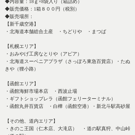
◆内容量：18ｇ×8袋入り（箱詰め）
◆販売価格：1箱８００円（税別）
◆販売場所：
【新千歳空港】
・北海道本舗総合土産 ・ちどりや ・まつば
【札幌エリア】
・おみやげ工房なとりや（アピア）
・北海道スーベニアプラザ（さっぽろ東急百貨店）・たぬ
きや（狸小路）
【函館エリア】
・函館海鮮市場本店 ・西波止場
・ギフトショップレラ（函館フェリーターミナル）
・函館丸井百貨店 ・白樺（函館空港）・新北斗駅高砂屋
【その他、道内エリア】
・きのこ王国（仁木店、大滝店） ・道の駅真狩、中山峠