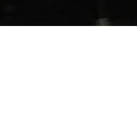
OUR STORY
山頭火物語
誕生のきっかけは、創業者、畠中が
家族に宣言した一言からはじまりました。
「俺が美味しいラーメンを作る」
詳しく見てみる