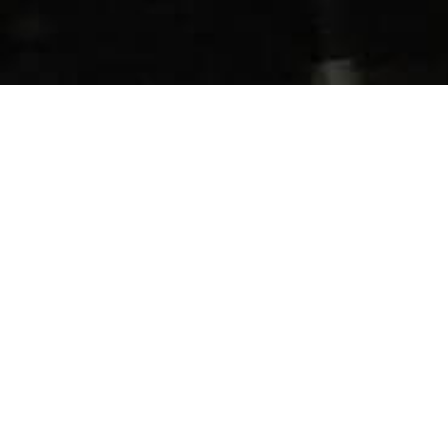
OUR STORY
山頭火物語
誕生のきっかけは、創業者、畠中が
家族に宣言した一言からはじまりました。
「俺が美味しいラーメンを作る」
詳しく見てみる