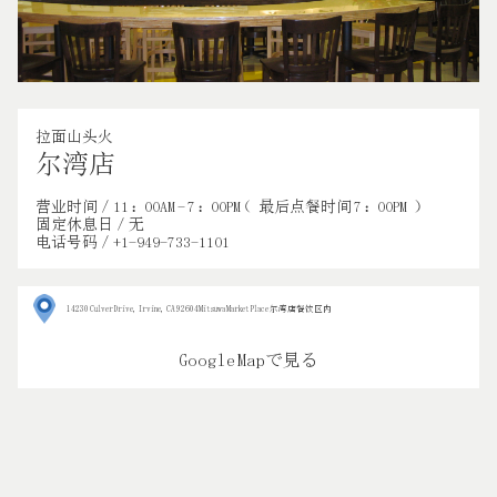
拉面山头火
尔湾店
营业时间／11：00AM - 7：00PM （最后点餐时间 7：00PM）
固定休息日／无
电话号码／+1-949-733-1101
14230 Culver Drive, Irvine, CA 92604Mitsuwa Market Place 尔湾店餐饮区内
Google Mapで見る