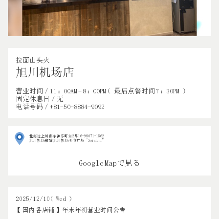
拉面山头火
旭川机场店
营业时间／11：00AM - 8：00PM （最后点餐时间 7：30PM）
固定休息日／无
电话号码／+81-50-8884-9092
北海道上川郡东神乐町东2号16-98 071-1562
旭川机场航站 旭川机场美食广场“Soraichi”
Google Mapで見る
2025/12/10（Wed）
【国内 各店铺】 年末年初营业时间公告