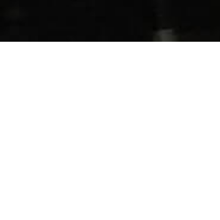
OUR STORY
山頭火物語
誕生のきっかけは、創業者、畠中が
家族に宣言した一言からはじまりました。
「俺が美味しいラーメンを作る」
詳しく見てみる